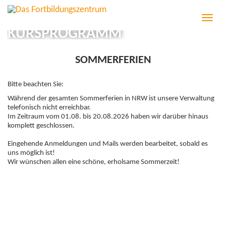
T
o
KURSPROGRAMM
g
g
l
SOMMERFERIEN
e
n
a
Bitte beachten Sie:
v
Während der gesamten Sommerferien in NRW ist unsere Verwaltung
i
telefonisch nicht erreichbar.
g
Im Zeitraum vom 01.08. bis 20.08.2026 haben wir darüber hinaus
a
komplett geschlossen.
t
i
Eingehende Anmeldungen und Mails werden bearbeitet, sobald es
o
uns möglich ist!
n
Wir wünschen allen eine schöne, erholsame Sommerzeit!