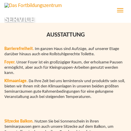
T
o
SERVICE
g
g
l
AUSSTATTUNG
e
n
a
Barrierefreiheit.
Im ganzen Haus sind Aufzüge, auf unserer Etage
v
darüber hinaus auch eine Rollstuhlgerechte Toilette.
i
Foyer.
Unser Foyer ist ein großzügiger Raum, der erholsame Pausen
g
ermöglicht, aber auch für Kleingruppen-Arbeiten genutzt werden
a
kann.
t
i
Klimaanlage.
Da Ihre Zeit bei uns lernintensiv und produktiv sein soll,
o
bieten wir Ihnen mit den Klimaanlagen in unseren beiden größten
n
Seminarräumen gute Rahmenbedingungen für eine gelungene
Veranstaltung auch bei steigenden Temperaturen.
Sitzecke Balkon.
Nutzen Sie bei Sonnenschein in ihren
Seminarpausen gern auch unsere Sitzecke auf dem Balkon, um