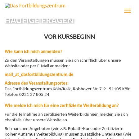
T
o
HÄUFIGE FRAGEN
g
g
l
VOR KURSBEGINN
e
n
a
Wie kann ich mich anmelden?
v
Zu den Veranstaltungen müssen Sie sich schriftlich über unsere
i
Website oder per E-Mail anmelden:
g
a
mail
_at_
dasfortbildungszentrum.de
t
Adresse des Veranstaltungsortes:
i
Das Fortbildungszentrum Köln/Kalk, Rolshover Str. 7-9 · 51105 Köln
o
Telefon 0221 27 805 24
n
Wie melde ich mich für eine zertifizierte Weiterbildung an?
Für die Teilnahme an zertifizierten Weiterbildungen melden Sie sich
ebenfalls über unsere Website an.
Bei manchen Angeboten (wie z.B. Bobath-Kurs oder Zertifizierte
Kölner Autismus Weiterbildung)
müssen zusätzliche Unterlagen (wie