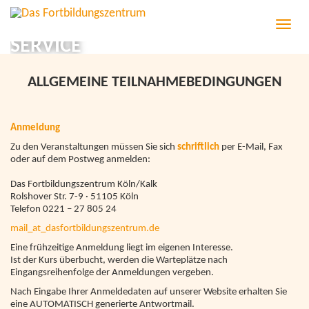
T
o
SERVICE
g
g
l
ALLGEMEINE TEILNAHMEBEDINGUNGEN
e
n
a
v
Anmeldung
i
Zu den Veranstaltungen müssen Sie sich
schriftlich
per E-Mail, Fax
g
oder auf dem Postweg anmelden:
a
t
Das Fortbildungszentrum Köln/Kalk
i
Rolshover Str. 7-9 · 51105 Köln
o
Telefon 0221 – 27 805 24
n
mail
_at_
dasfortbildungszentrum.de
Eine frühzeitige Anmeldung liegt im eigenen Interesse.
Ist der Kurs überbucht, werden die Warteplätze nach
Eingangsreihenfolge der Anmeldungen vergeben.
Nach Eingabe Ihrer Anmeldedaten auf unserer Website erhalten Sie
eine AUTOMATISCH generierte Antwortmail.