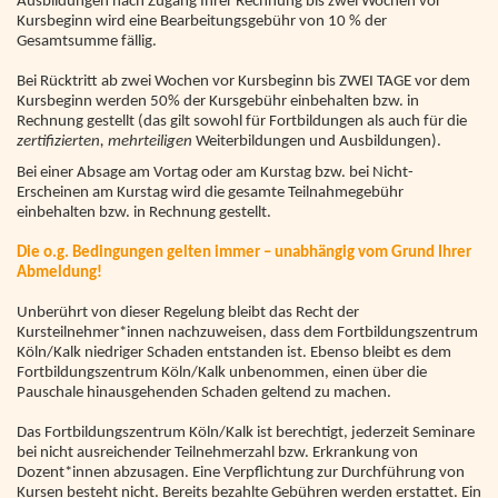
Ausbildungen nach Zugang Ihrer Rechnung bis zwei Wochen vor
Kursbeginn wird eine Bearbeitungsgebühr von 10 % der
Gesamtsumme fällig.
Bei Rücktritt ab zwei Wochen vor Kursbeginn bis ZWEI TAGE vor dem
Kursbeginn werden 50% der Kursgebühr einbehalten bzw. in
Rechnung gestellt (das gilt sowohl für Fortbildungen als auch für die
zertifizierten, mehrteiligen
Weiterbildungen und Ausbildungen).
Bei einer Absage am Vortag oder am Kurstag bzw. bei Nicht-
Erscheinen am Kurstag wird die gesamte Teilnahmegebühr
einbehalten bzw. in Rechnung gestellt.
Die o.g. Bedingungen gelten immer – unabhängig vom Grund Ihrer
Abmeldung!
Unberührt von dieser Regelung bleibt das Recht der
Kursteilnehmer*innen nachzuweisen, dass dem Fortbildungszentrum
Köln/Kalk niedriger Schaden entstanden ist. Ebenso bleibt es dem
Fortbildungszentrum Köln/Kalk unbenommen, einen über die
Pauschale hinausgehenden Schaden geltend zu machen.
Das Fortbildungszentrum Köln/Kalk ist berechtigt, jederzeit Seminare
bei nicht ausreichender Teilnehmerzahl bzw. Erkrankung von
Dozent*innen abzusagen. Eine Verpflichtung zur Durchführung von
Kursen besteht nicht. Bereits bezahlte Gebühren werden erstattet. Ein