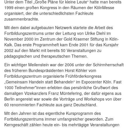
Unter dem Titel „Große Pläne für kleine Leute“ hatte man bereits
1999 einen großen Kongress in den Räumen der KölnMesse
organisiert, der die unterschiedlichsten Fachleute
zusammenbrachte.
Mit dem dabei aufgebauten Netzwerk startete die Arbeit des
Fortbildungszentrums unter der Leitung von Ulrike Diehl im
November 2000 im Zentrum der Gold Kraemer Stiftung in Köln-
Kalk. Das erste Programmheft kam Ende 2001 für das Kursjahr
2002 auf den Markt mit bereits 50 Veranstaltungen zu
pädagogischen und therapeutischen Themen.
Ein wichtiger Meilenstein war der 2006 unter der Schirmherrschaft
des früheren Bundespräsidenten Horst Köhler vom
Fortbildungszentrum organisierte Frühförderkongress
„Gemeinsam Handeln statt Behandeln“ im Expocenter Köln. Fast
1000 Teilnehmer*innen erlebten das persönliche Grußwort des
damaligen Vizekanzlers Franz Müntefering, der dafür eigens aus
Berlin angereist war sowie die Vorträge und Workshops von über
60 renommierten Fachleute aus ganz Deutschland.
Mit den Jahren ist das eigentliche Kursprogramm des
Fortbildungszentrums immer umfangreicher geworden. Zum
Kerngeschäft zählen heute ein- bis mehrtägige Veranstaltungen