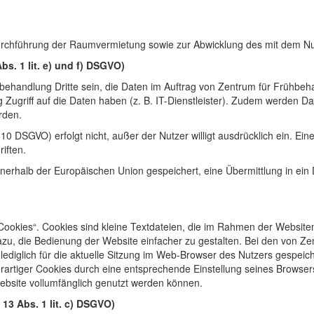
Durchführung der Raumvermietung sowie zur Abwicklung des mit dem N
bs. 1 lit. e) und f) DSGVO)
handlung Dritte sein, die Daten im Auftrag von Zentrum für Frühbeh
ugriff auf die Daten haben (z. B. IT-Dienstleister). Zudem werden Dat
rden.
. 10 DSGVO) erfolgt nicht, außer der Nutzer willigt ausdrücklich ein. Ei
riften.
halb der Europäischen Union gespeichert, eine Übermittlung in ein Drit
okies“. Cookies sind kleine Textdateien, die im Rahmen der Website
zu, die Bedienung der Website einfacher zu gestalten. Bei den von Z
ediglich für die aktuelle Sitzung im Web-Browser des Nutzers gespeic
 derartiger Cookies durch eine entsprechende Einstellung seines Browser
ebsite vollumfänglich genutzt werden können.
 13 Abs. 1 lit. c) DSGVO)