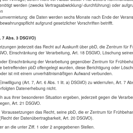
benötigt werden (zwecks Vertragsabwicklung/-durchführung) oder aufg
en
vermietung: die Daten werden sechs Monate nach Ende der Veranstaltu
wahrungspflicht aufgrund gesetzlicher Vorschriften betrifft.
rt. 7 Abs. 3 DSGVO)
etzungen jederzeit das Recht auf Auskunft über pbD, die Zentrum für F
GVO, Einschränkung der Verarbeitung, Art. 18 DSGVO, Löschung seine
 oder Einschränkung der Verarbeitung gegenüber Zentrum für Frühbeha
 betreffenden pbD offengelegt wurden, diese Berichtigung oder Lösc
ch oder ist mit einem unverhältnismäßigen Aufwand verbunden.
Einwilligung (Art. 7, Art. 6 Abs. 1 lit. a) DSGVO) zu widerrufen, Art.
 erfolgten Datenerhebung nicht.
 aus ihrer besonderen Situation ergeben, jederzeit gegen die Verarbei
zulegen, Art. 21 DSGVO.
 Voraussetzungen das Recht, seine pbD, die er Zentrum für Frühbehandlu
(Recht der Datenübertragbarkeit, Art. 20 DSGVO).
 an die unter Ziff. 1 oder 2 angegebenen Stellen.