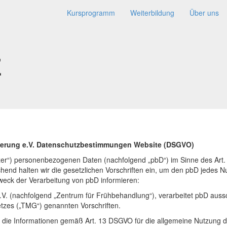
Kursprogramm
Weiterbildung
Über uns
z
derung e.V. Datenschutzbestimmungen Website (DSGVO)
tzer“) personenbezogenen Daten (nachfolgend „pbD“) im Sinne des Art
end halten wir die gesetzlichen Vorschriften ein, um den pbD jedes 
ck der Ver­ar­bei­tung von pbD informieren:
V. (nachfolgend „Zentrum für Frühbehandlung“), verarbeitet pbD aus
tzes („TMG“) genannten Vorschriften.
lt die Informationen gemäß Art. 13 DSGVO für die allgemeine Nutzung 