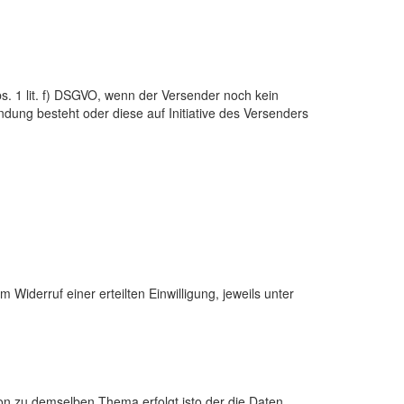
bs. 1 lit. f) DSGVO, wenn der Versender noch kein
ndung besteht oder diese auf Initiative des Versenders
 Widerruf einer erteilten Einwilligung, jeweils unter
ion zu demselben Thema erfolgt isto der die Daten