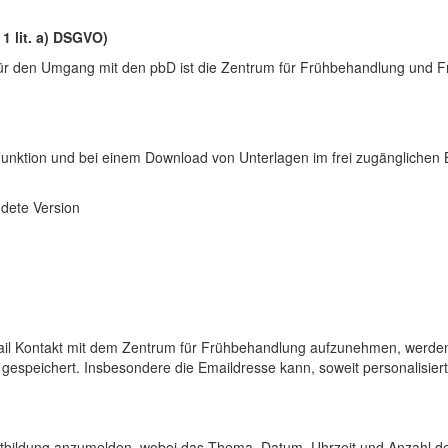
1 lit. a) DSGVO)
t für den Umgang mit den pbD ist die Zentrum für Frühbehandlung und 
unktion und bei einem Download von Unterlagen im frei zugänglichen 
ndete Version
ail Kontakt mit dem Zentrum für Frühbehandlung aufzunehmen, werden d
espeichert. Insbesondere die Emaildresse kann, soweit personalisiert
Fortbildung anzumelden, wobei das Thema, Datum, Uhrzeit und Anzahl 