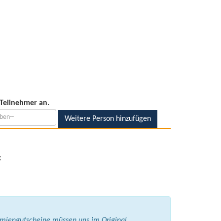
Teilnehmer an.
Weitere Person hinzufügen
k
k
ämiengutscheine müssen uns im Original